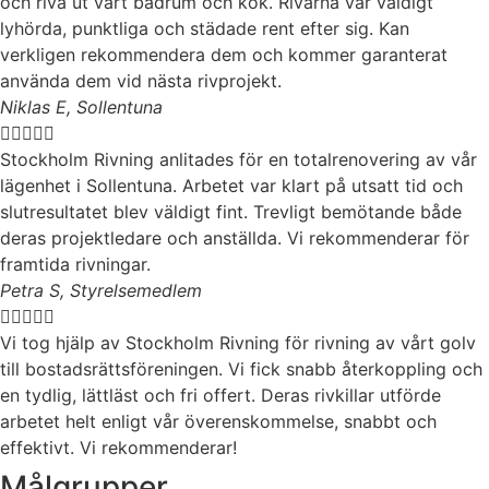
och riva ut vårt badrum och kök. Rivarna var väldigt
lyhörda, punktliga och städade rent efter sig. Kan
verkligen rekommendera dem och kommer garanterat
använda dem vid nästa rivprojekt.
Niklas E, Sollentuna





Stockholm Rivning anlitades för en totalrenovering av vår
lägenhet i Sollentuna. Arbetet var klart på utsatt tid och
slutresultatet blev väldigt fint. Trevligt bemötande både
deras projektledare och anställda. Vi rekommenderar för
framtida rivningar.
Petra S, Styrelsemedlem





Vi tog hjälp av Stockholm Rivning för rivning av vårt golv
till bostadsrättsföreningen. Vi fick snabb återkoppling och
en tydlig, lättläst och fri offert. Deras rivkillar utförde
arbetet helt enligt vår överenskommelse, snabbt och
effektivt. Vi rekommenderar!
Målgrupper