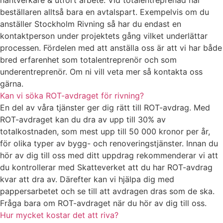
hantverkare & utfört arbete. Vid totalentreprenad har
beställaren alltså bara en avtalspart. Exempelvis om du
anställer Stockholm Rivning så har du endast en
kontaktperson under projektets gång vilket underlättar
processen. Fördelen med att anställa oss är att vi har både
bred erfarenhet som totalentreprenör och som
underentreprenör. Om ni vill veta mer så kontakta oss
gärna.
Kan vi söka ROT-avdraget för rivning?
En del av våra tjänster ger dig rätt till ROT-avdrag. Med
ROT-avdraget kan du dra av upp till 30% av
totalkostnaden, som mest upp till 50 000 kronor per år,
för olika typer av bygg- och renoveringstjänster. Innan du
hör av dig till oss med ditt uppdrag rekommenderar vi att
du kontrollerar med Skatteverket att du har ROT-avdrag
kvar att dra av. Därefter kan vi hjälpa dig med
pappersarbetet och se till att avdragen dras som de ska.
Fråga bara om ROT-avdraget när du hör av dig till oss.
Hur mycket kostar det att riva?